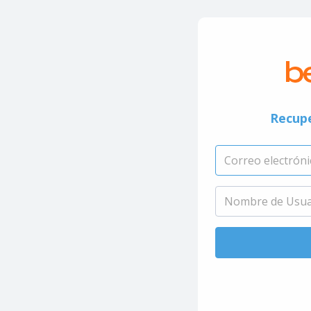
Recup